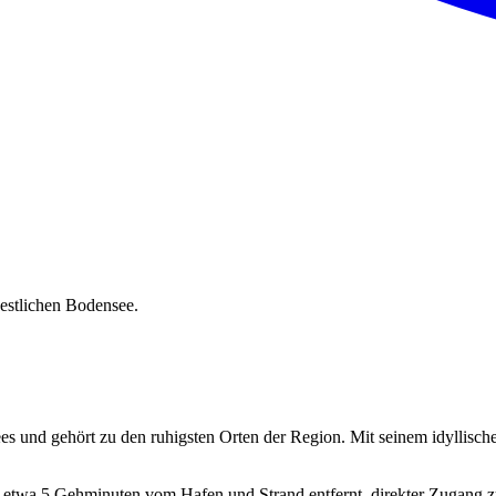
estlichen Bodensee.
s und gehört zu den ruhigsten Orten der Region. Mit seinem idyllisch
, etwa 5 Gehminuten vom Hafen und Strand entfernt, direkter Zugang z