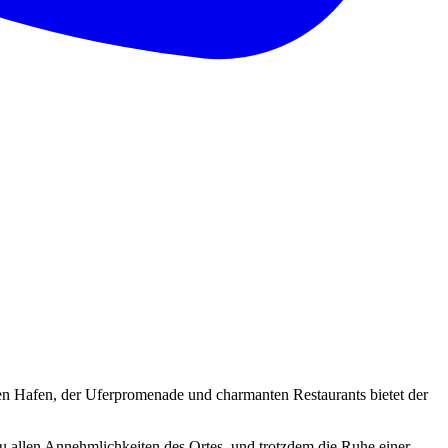
en Hafen, der Uferpromenade und charmanten Restaurants bietet der
u allen Annehmlichkeiten des Ortes, und trotzdem die Ruhe einer