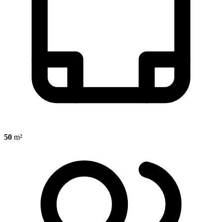
50
m²