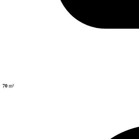
70
m²